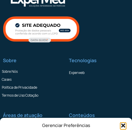
Sobre
Tecnologias
Sobre Nós
Experweb
Cases
Politica de Privacidade
Termos de Uso Cotação
Áreas de atuação
Conteúdos
Gerenciar Preferências
Seguradoras
Blog