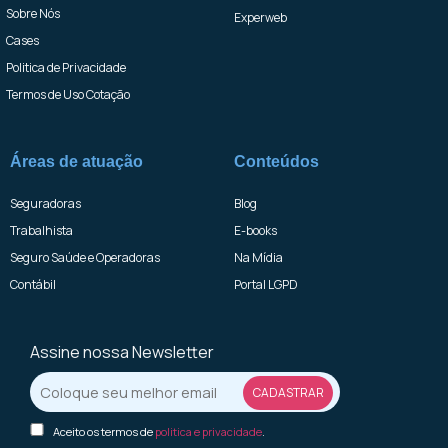
Sobre Nós
Experweb
Cases
Politica de Privacidade
Termos de Uso Cotação
Áreas de atuação
Conteúdos
Seguradoras
Blog
Trabalhista
E-books
Seguro Saúde e Operadoras
Na Mídia
Contábil
Portal LGPD
Assine nossa Newsletter
Aceito os termos de
politica e privacidade
.