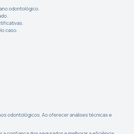
lano odontológico.
ado.
ificativas.
elo caso.
nos odontológicos. Ao oferecer análises técnicas e
er a confiança dos segurados e melhorar a eficiência