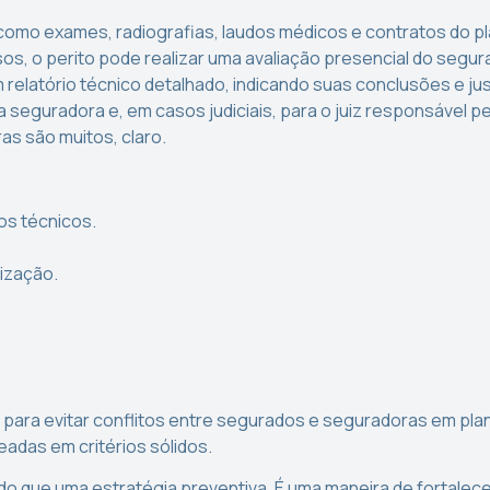
como exames, radiografias, laudos médicos e contratos do p
os, o perito pode realizar uma avaliação presencial do segur
 relatório técnico detalhado, indicando suas conclusões e just
a seguradora e, em casos judiciais, para o juiz responsável p
as são muitos, claro.
os técnicos.
lização.
 para evitar conflitos entre segurados e seguradoras em pla
eadas em critérios sólidos.
 do que uma estratégia preventiva. É uma maneira de fortalec