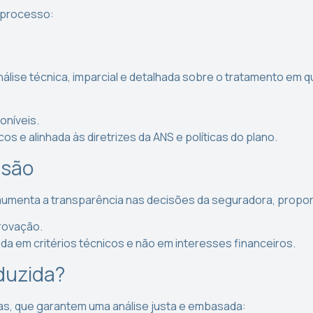
 processo:
nálise técnica, imparcial e detalhada sobre o tratamento em qu
oníveis.
cos e alinhada às diretrizes da ANS e políticas do plano.
isão
ca aumenta a transparência nas decisões da seguradora, prop
rovação.
a em critérios técnicos e não em interesses financeiros.
duzida?
as, que garantem uma análise justa e embasada: