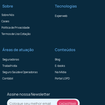
Sobre
Tecnologias
Sobre Nós
Experweb
Cases
Politica de Privacidade
Termos de Uso Cotação
Áreas de atuação
Conteúdos
Seguradoras
Blog
Trabalhista
E-books
Seguro Saúde e Operadoras
Na Mídia
Contábil
Portal LGPD
Assine nossa Newsletter