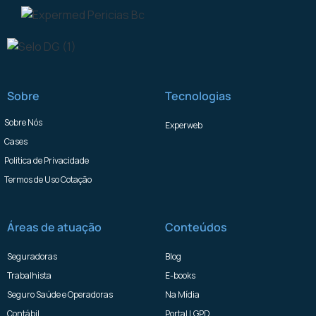
Sobre
Tecnologias
Sobre Nós
Experweb
Cases
Politica de Privacidade
Termos de Uso Cotação
Áreas de atuação
Conteúdos
Seguradoras
Blog
Trabalhista
E-books
Seguro Saúde e Operadoras
Na Mídia
Contábil
Portal LGPD