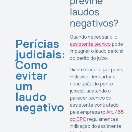
previne
laudos
negativos?
Quando necessário, o
Perícias
assistente técnico
pode
judiciais:
impugnar o laudo pericial
do perito do juízo.
Como
Diante disso, o juiz pode,
evitar
inclusive, descartar a
um
conclusão do perito
judicial, acatando o
laudo
parecer técnico do
negativo
assistente contratado
pela empresa (o
Art. 465
do CPC
regulamenta a
indicação do assistente