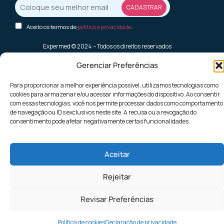
Aceito os termos de
politica e privacidade
.
Expermed © 2024 – Todos os direitos reservados
Gerenciar Preferências
Desenvolvido por
px/brasil
Para proporcionar a melhor experiência possível, utilizamos tecnologias como
cookies para armazenar e/ou acessar informações do dispositivo. Ao consentir
com essas tecnologias, você nos permite processar dados como comportamento
de navegação ou IDs exclusivos neste site. A recusa ou a revogação do
consentimento pode afetar negativamente certas funcionalidades.
Aceitar
Rejeitar
Revisar Preferências
Política de cookies
Declaração de privacidade