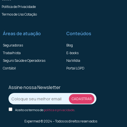
Politica de Privacidade
Termos de Uso Cotação
Áreas de atuação
Conteúdos
Seguradoras
Blog
Trabalhista
E-books
Seguro Saúde e Operadoras
Na Mídia
Contábil
Portal LGPD
Assine nossa Newsletter
Aceito os termos de
politica e privacidade
.
Expermed © 2024 – Todos os direitos reservados