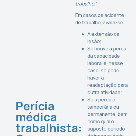
trabalho.”
Em casos de acidente
de trabalho, avalia-se:
A extensão da
lesão;
Se houve a perda
da capacidade
laboral e, nesse
caso, se pode
haver a
readaptação para
outra atividade;
Se a perda é
Perícia
temporária ou
médica
permanente, bem
como qual o
trabalhista:
suposto período