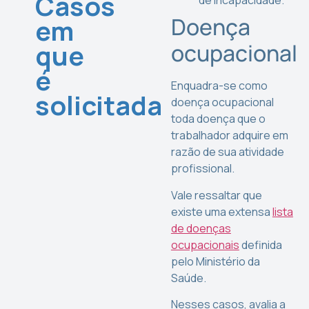
Casos
de incapacidade.
Doença
em
que
ocupacional
é
Enquadra-se como
solicitada
doença ocupacional
toda doença que o
trabalhador adquire em
razão de sua atividade
profissional.
Vale ressaltar que
existe uma extensa
lista
de doenças
ocupacionais
definida
pelo Ministério da
Saúde.
Nesses casos, avalia a