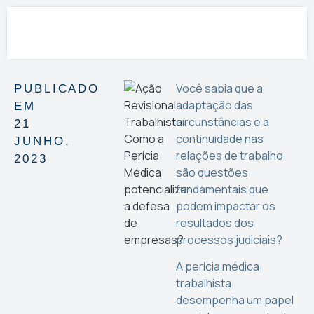
Você sabia que a
PUBLICADO
adaptação das
EM
circunstâncias e a
21
continuidade nas
JUNHO,
relações de trabalho
2023
são questões
fundamentais que
podem impactar os
resultados dos
processos judiciais?
A perícia médica
trabalhista
desempenha um papel