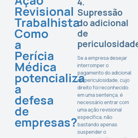
4.
Revisional
Supressão
Trabalhista:
do adicional
Como
de
a
periculosidad
Perícia
Se a empresa desejar
Médica
interromper o
pagamento do adicional
potencializa
de periculosidade, cujo
a
direito foi reconhecido
em uma sentença, é
defesa
necessário entrar com
de
uma ação revisional
específica, não
empresas?
bastando apenas
suspender o