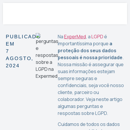
Na
ExperMed
, a
LGPD
é
PUBLICADO
importantíssima porque
a
EM
proteção dos seus dados
7
pessoais é nossa prioridade
.
AGOSTO,
Nossa missão é assegurar que
2024
suas informações estejam
sempre seguras e
confidenciais, seja você nosso
cliente, parceiro ou
colaborador. Veja neste artigo
algumas perguntas e
respostas sobre LGPD.
Cuidamos de todos os dados