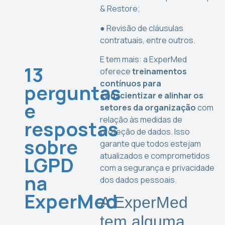
& Restore;
● Revisão de cláusulas
contratuais, entre outros.
E tem mais: a ExperMed
13
oferece
treinamentos
contínuos para
perguntas
conscientizar e alinhar os
e
setores da organização
com
relação às medidas de
respostas
proteção de dados. Isso
sobre
garante que todos estejam
atualizados e comprometidos
LGPD
com a segurança e privacidade
na
dos dados pessoais.
ExperMed
A ExperMed
tem alguma