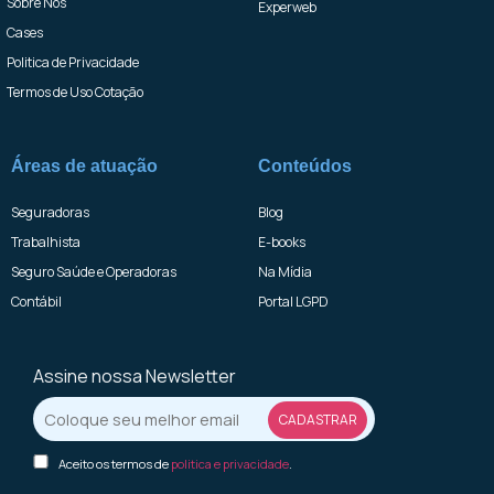
Sobre Nós
Experweb
Cases
Politica de Privacidade
Termos de Uso Cotação
Áreas de atuação
Conteúdos
Seguradoras
Blog
Trabalhista
E-books
Seguro Saúde e Operadoras
Na Mídia
Contábil
Portal LGPD
Assine nossa Newsletter
Aceito os termos de
politica e privacidade
.