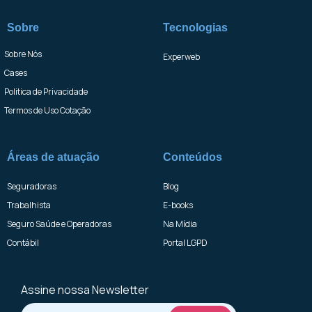
Sobre
Tecnologias
Sobre Nós
Experweb
Cases
Politica de Privacidade
Termos de Uso Cotação
Áreas de atuação
Conteúdos
Seguradoras
Blog
Trabalhista
E-books
Seguro Saúde e Operadoras
Na Mídia
Contábil
Portal LGPD
Assine nossa Newsletter