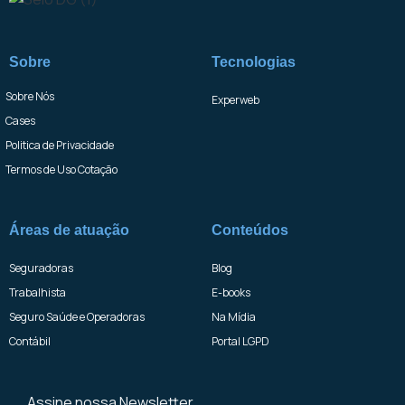
Sobre
Tecnologias
Sobre Nós
Experweb
Cases
Politica de Privacidade
Termos de Uso Cotação
Áreas de atuação
Conteúdos
Seguradoras
Blog
Trabalhista
E-books
Seguro Saúde e Operadoras
Na Mídia
Contábil
Portal LGPD
Assine nossa Newsletter