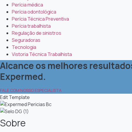
Perícia médica
Perícia odontológica
Perícia Técnica Preventiva
Perícia trabalhista
Regulação de sinistros
Seguradoras
Tecnologia
Vistoria Técnica Trabalhista
Alcance os melhores resultados 
Expermed.
FALE COM NOSSO ESPECIALISTA
Edit Template
Sobre