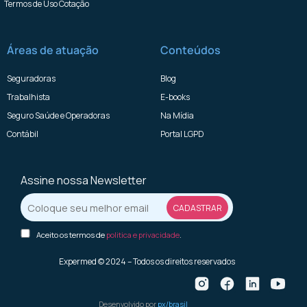
Termos de Uso Cotação
Áreas de atuação
Conteúdos
Seguradoras
Blog
Trabalhista
E-books
Seguro Saúde e Operadoras
Na Mídia
Contábil
Portal LGPD
Assine nossa Newsletter
Aceito os termos de
politica e privacidade
.
Expermed © 2024 – Todos os direitos reservados
Desenvolvido por
px/brasil