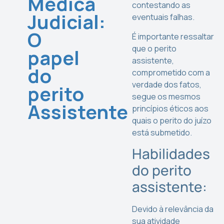
Médica
contestando as
Judicial:
eventuais falhas.
O
É importante ressaltar
que o perito
papel
assistente,
do
comprometido com a
verdade dos fatos,
perito
segue os mesmos
Assistente
princípios éticos aos
quais o perito do juízo
está submetido.
Habilidades
do perito
assistente:
Devido à relevância da
sua atividade