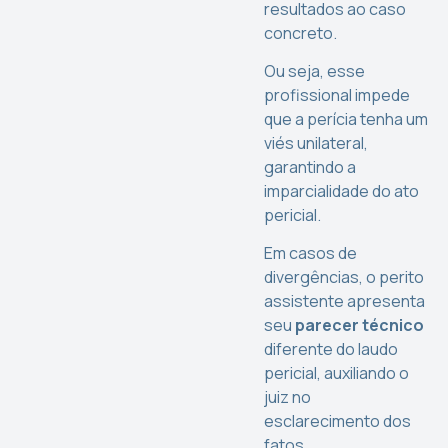
resultados ao caso
concreto.
Ou seja, esse
profissional impede
que a perícia tenha um
viés unilateral,
garantindo a
imparcialidade do ato
pericial.
Em casos de
divergências, o perito
assistente apresenta
seu
parecer técnico
diferente do laudo
pericial, auxiliando o
juiz no
esclarecimento dos
fatos.