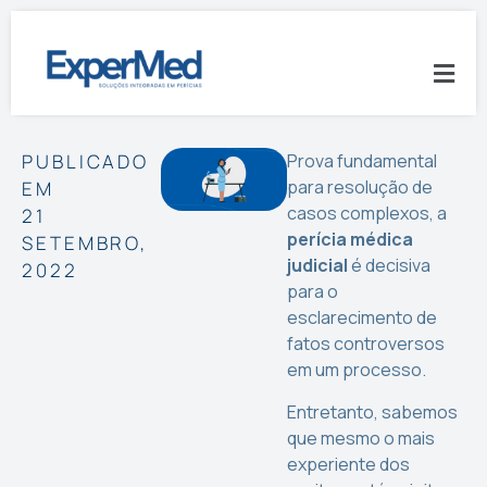
PUBLICADO
Prova fundamental
para resolução de
EM
casos complexos, a
21
perícia médica
SETEMBRO,
judicial
é decisiva
2022
para o
esclarecimento de
fatos controversos
em um processo.
Entretanto, sabemos
que mesmo o mais
experiente dos