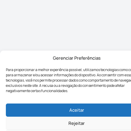
Gerenciar Preferências
Para proporcionar a melhor experiência possível, utilizamos tecnologias como c
para armazenar e/ou acessar informações do dispositivo. Ao consentir com ess
tecnologias, você nos permite processar dados como comportamento de navega
exclusivos neste site. A recusa ou a revogação do consentimento pode afetar
negativamente certas funcionalidades.
Aceitar
Rejeitar