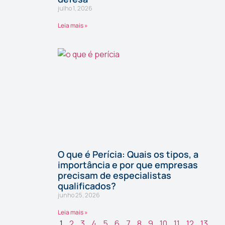
julho 1, 2026
Leia mais »
O que é Perícia: Quais os tipos, a
importância e por que empresas
precisam de especialistas
qualificados?
junho 25, 2026
Leia mais »
1
2
3
4
5
6
7
8
9
10
11
12
13